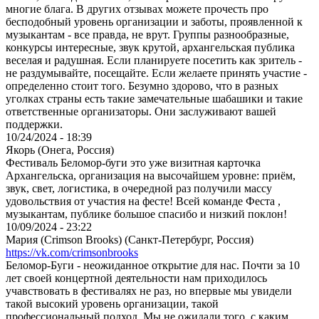
многие блага. В других отзывах можете прочесть про
бесподобный уровень организации и заботы, проявленной к
музыкантам - все правда, не врут. Группы разнообразные,
конкурсы интересные, звук крутой, архангельская публика
веселая и радушная. Если планируете посетить как зритель -
не раздумывайте, посещайте. Если желаете принять участие -
определенно стоит того. Безумно здорово, что в разных
уголках страны есть такие замечательные шабашики и такие
ответственные организаторы. Они заслуживают вашей
поддержки.
10/24/2024 - 18:39
Якорь (Онега, Россия)
Фестиваль Беломор-буги это уже визитная карточка
Архангельска, организация на высочайшем уровне: приём,
звук, свет, логистика, в очередной раз получили массу
удовольствия от участия на фесте! Всей команде Феста ,
музыкантам, публике большое спасибо и низкий поклон!
10/09/2024 - 23:22
Мария (Crimson Brooks) (Санкт-Петербург, Россия)
https://vk.com/crimsonbrooks
Беломор-Буги - неожиданное открытие для нас. Почти за 10
лет своей концертной деятельности нам приходилось
учавствовать в фестивалях не раз, но впервые мы увидели
такой высокий уровень организации, такой
профессиональный подход. Мы не ожидали того, с каким