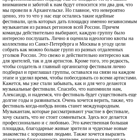
вниманием и заботой к нам будут относится эти два дня, что
мы провели в Архангельске. Но главное, что невероятно
ценно, это то что у нас еще остались такие идейные
фестивали, цель которых дать площадку именно независимым
музыкантам из разных регионов всей России. Причем
команды действительно выбирают, каждую группу было
интересно послушать. Лично я оценила идеологию квоты на
коллективы из Санкт-Петербурга и Москвы в угоду цели
собрать как можно больше групп из разных отдаленных
уголков России. Это свежо и действительно интересно как
для зрителей, так и для артистов. Кроме того, это редкость,
чтобы создатель и главный организатор фестиваля лично
подбирал и приглашал группы, оставался на связи на каждом
этапе и уделял время, чтобы побеседовать со всеми артистами.
Кажется, мы уже стали забывать, как и для чего делаются
музыкальные фестивали. Спасибо, что напомнили нам,
Александр, и надеемся, что фестиваль будет существовать еще
долгие годы и развиваться. Очень хочется верить, также, что
фестиваль когда-нибудь вновь станет международным.
Музыкантам, которые рассматривают участие в фестивале,
хочу сказать, что не стоит сомневаться. Здесь все делается
профессионально и с любовью. Это качественная большая
площадка, благодарные живые зрители и чудесные новые
знакомства с хорошими людьми. Также хочется выразить
отдельную благодарность зрителям, которые приходят на