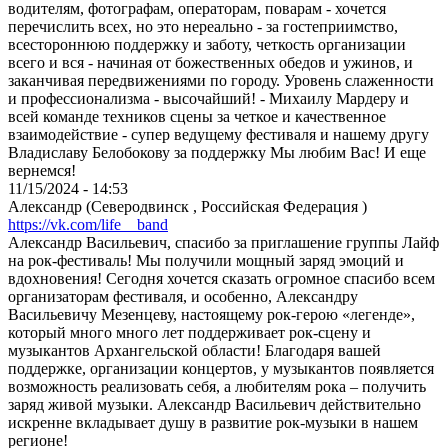
водителям, фотографам, операторам, поварам - хочется
перечислить всех, но это нереально - за гостеприимство,
всестороннюю поддержку и заботу, четкость организации
всего и вся - начиная от божественных обедов и ужинов, и
заканчивая передвижениями по городу. Уровень слаженности
и профессионализма - высочайший! - Михаилу Мардеру и
всей команде техников сцены за четкое и качественное
взаимодействие - супер ведущему фестиваля и нашему другу
Владиславу Белобокову за поддержку Мы любим Вас! И еще
вернемся!
11/15/2024 - 14:53
Александр (Северодвинск , Российская Федерация )
https://vk.com/life__band
Александр Васильевич, спасибо за приглашение группы Лайф
на рок-фестиваль! Мы получили мощный заряд эмоций и
вдохновения! Сегодня хочется сказать огромное спасибо всем
организаторам фестиваля, и особенно, Александру
Васильевичу Мезенцеву, настоящему рок-герою «легенде»,
который много много лет поддерживает рок-сцену и
музыкантов Архангельской области! Благодаря вашей
поддержке, организации концертов, у музыкантов появляется
возможность реализовать себя, а любителям рока – получить
заряд живой музыки. Александр Васильевич действительно
искренне вкладывает душу в развитие рок-музыки в нашем
регионе!