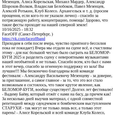
Мезенцев, Алиса Корельская, Михаил Мардер, Александр
Шорохов-Волков, Владислав Белобоков, Павел Мезенцев,
Алексей Ротькин, Клуб Колесо. Архангельск и т. д. (просим
прощения, если кого-то не указали лично) - спасибо за
потрясающую работу, концентрацию, помощь! Здорово, что
такие фесты проходят на нашей северной земле!
10/16/2025 - 18:32
FaceOFF (Санкт-Петербург, )
https://vk.com/faceoffband
Приходим в себя после вчера, чувство приятного бессилия
пока не покидает) Вчера мы отдали на сцене всё, и счастливы
этому - для нас большой честью было сыграть на БЕЛОМОР-
БУГИ 2025 и разделить сцену с невероятными музыкантами
нашей необъятной и не только. Спасибо всем, кто был с нами
в этот вечер, спасибо за огненную поддержку из зала! Вы
лучшие!!! Мы бесконечно благодарны всей команде
фестиваля: - Александру Васильевичу Мезенцеву - за доверие,
за приглашение, а самое главное - за то, что это все стало
возможным и состоялось, что такое крутое явление, как
БЕЛОМОР-БУГИ, вообще существует! Долгих лет фестивалю!
- Вадиму Баёву, который отжёг с нами на басу, да причем как!
За несколько дней выучив материал, с одной совместной
репетицией между саундчеком и бомбическим выступлением
СТАРУХИ - так могут не только лишь все, а только этот
парень! - Алисе Корельской и всей команде Клуба Колесо,