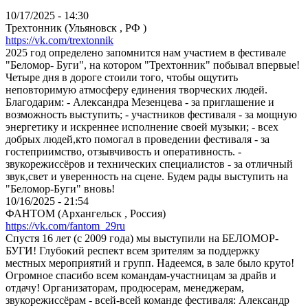
10/17/2025 - 14:30
Трехтонник (Ульяновск , РФ )
https://vk.com/trextonnik
2025 год определено запомнится нам участием в фестивале
"Беломор- Буги", на котором "Трехтонник" побывал впервые!
Четыре дня в дороге стоили того, чтобы ощутить
неповторимую атмосферу единения творческих людей.
Благодарим: - Александра Мезенцева - за приглашение и
возможность выступить; - участников фестиваля - за мощную
энергетику и искреннее исполнение своей музыки; - всех
добрых людей,кто помогал в проведении фестиваля - за
гостеприимство, отзывчивость и оперативность. -
звукорежиссёров и технических специалистов - за отличный
звук,свет и уверенность на сцене. Будем рады выступить на
"Беломор-Буги" вновь!
10/16/2025 - 21:54
ФАНТОМ (Архангельск , Россия)
https://vk.com/fantom_29ru
Спустя 16 лет (с 2009 года) мы выступили на БЕЛОМОР-
БУГИ! Глубокий респект всем зрителям за поддержку
местных мероприятий и групп. Надеемся, в зале было круто!
Огромное спасибо всем командам-участницам за драйв и
отдачу! Организаторам, продюсерам, менеджерам,
звукорежиссёрам - всей-всей команде фестиваля: Александр