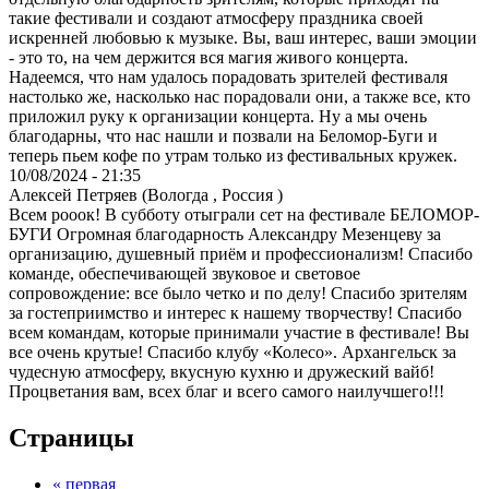
такие фестивали и создают атмосферу праздника своей
искренней любовью к музыке. Вы, ваш интерес, ваши эмоции
- это то, на чем держится вся магия живого концерта.
Надеемся, что нам удалось порадовать зрителей фестиваля
настолько же, насколько нас порадовали они, а также все, кто
приложил руку к организации концерта. Ну а мы очень
благодарны, что нас нашли и позвали на Беломор-Буги и
теперь пьем кофе по утрам только из фестивальных кружек.
10/08/2024 - 21:35
Алексей Петряев (Вологда , Россия )
Всем рооок! В субботу отыграли сет на фестивале БЕЛОМОР-
БУГИ Огромная благодарность Александру Мезенцеву за
организацию, душевный приём и профессионализм! Спасибо
команде, обеспечивающей звуковое и световое
сопровождение: все было четко и по делу! Спасибо зрителям
за гостеприимство и интерес к нашему творчеству! Спасибо
всем командам, которые принимали участие в фестивале! Вы
все очень крутые! Спасибо клубу «Колесо». Архангельск за
чудесную атмосферу, вкусную кухню и дружеский вайб!
Процветания вам, всех благ и всего самого наилучшего!!!
Страницы
« первая