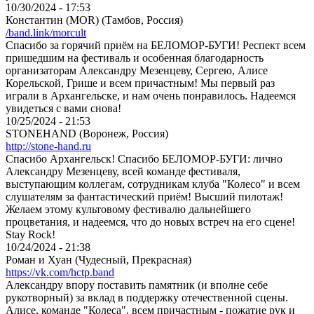
10/30/2024 - 17:53
Константин (MOR) (Тамбов, Россия)
/band.link/morcult
Спасибо за горячий приём на БЕЛОМОР-БУГИ! Респект всем
пришедшим на фестиваль и особенная благодарность
организаторам Александру Мезенцеву, Сергею, Алисе
Корельской, Грише и всем причастным! Мы первый раз
играли в Архангельске, и нам очень понравилось. Надеемся
увидеться с вами снова!
10/25/2024 - 21:53
STONEHAND (Воронеж, Россия)
http://stone-hand.ru
Спасибо Архангельск! Спасибо БЕЛОМОР-БУГИ: лично
Александру Мезенцеву, всей команде фестиваля,
выступающим коллегам, сотрудникам клуба "Колесо" и всем
слушателям за фантастический приём! Высший пилотаж!
Желаем этому культовому фестивалю дальнейшего
процветания, и надеемся, что до новых встреч на его сцене!
Stay Rock!
10/24/2024 - 21:38
Роман и Хуан (Чудесный, Прекрасная)
https://vk.com/hctp.band
Александру впору поставить памятник (и вполне себе
рукотворный) за вклад в поддержку отечественной сцены.
Алисе, команде "Колеса", всем причастным - пожатие рук и