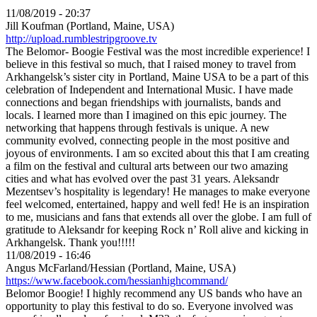
11/08/2019 - 20:37
Jill Koufman (Portland, Maine, USA)
http://upload.rumblestripgroove.tv
The Belomor- Boogie Festival was the most incredible experience! I
believe in this festival so much, that I raised money to travel from
Arkhangelsk’s sister city in Portland, Maine USA to be a part of this
celebration of Independent and International Music. I have made
connections and began friendships with journalists, bands and
locals. I learned more than I imagined on this epic journey. The
networking that happens through festivals is unique. A new
community evolved, connecting people in the most positive and
joyous of environments. I am so excited about this that I am creating
a film on the festival and cultural arts between our two amazing
cities and what has evolved over the past 31 years. Aleksandr
Mezentsev’s hospitality is legendary! He manages to make everyone
feel welcomed, entertained, happy and well fed! He is an inspiration
to me, musicians and fans that extends all over the globe. I am full of
gratitude to Aleksandr for keeping Rock n’ Roll alive and kicking in
Arkhangelsk. Thank you!!!!!
11/08/2019 - 16:46
Angus McFarland/Hessian (Portland, Maine, USA)
https://www.facebook.com/hessianhighcommand/
Belomor Boogie! I highly recommend any US bands who have an
opportunity to play this festival to do so. Everyone involved was