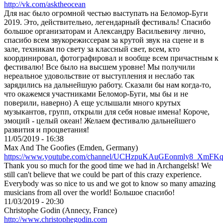
http://vk.com/asktheocean
Для нас было огромной честью выступать на Беломор-Буги
2019. Это, действительно, легендарный фестиваль! Спасибо
большое организаторам и Александру Васильевичу лично,
спасибо всем звукорежиссерам за крутой звук на сцене и в
зале, техникам по свету за классный свет, всем, кто
координировал, фотографировал и вообще всем причастным к
фестивалю! Все было на высшем уровне! Мы получили
нереальное удовольствие от выступления и неслабо так
зарядились на дальнейшую работу. Сказали бы нам когда-то,
что окажемся участниками Беломор-Буги, мы бы и не
поверили, наверно) А еще услышали много крутых
музыкантов, групп, открыли для себя новые имена! Короче,
эмоций - целый океан! Желаем фестивалю дальнейшего
развития и процветания!
11/05/2019 - 16:38
Max And The Goofies (Emden, Germany)
https://www.youtube.com/channel/UCHzpuKAuGEonmly8_XmFK
Thank you so much for the good time we had in Archangelsk! We
still can't believe that we could be part of this crazy experience.
Everybody was so nice to us and we got to know so many amazing
musicians from all over the world! Большое спасибо!
11/03/2019 - 20:30
Christophe Godin (Annecy, France)
http://www.christophegodin.com