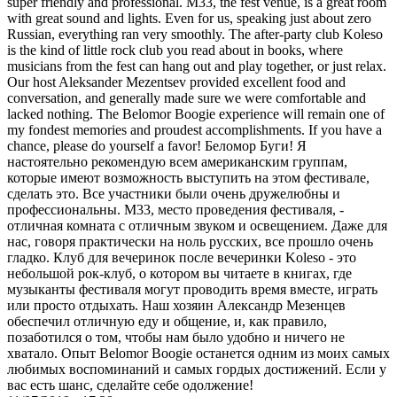
super friendly and professional. M33, the fest venue, is a great room
with great sound and lights. Even for us, speaking just about zero
Russian, everything ran very smoothly. The after-party club Koleso
is the kind of little rock club you read about in books, where
musicians from the fest can hang out and play together, or just relax.
Our host Aleksander Mezentsev provided excellent food and
conversation, and generally made sure we were comfortable and
lacked nothing. The Belomor Boogie experience will remain one of
my fondest memories and proudest accomplishments. If you have a
chance, please do yourself a favor! Беломор Буги! Я
настоятельно рекомендую всем американским группам,
которые имеют возможность выступить на этом фестивале,
сделать это. Все участники были очень дружелюбны и
профессиональны. M33, место проведения фестиваля, -
отличная комната с отличным звуком и освещением. Даже для
нас, говоря практически на ноль русских, все прошло очень
гладко. Клуб для вечеринок после вечеринки Koleso - это
небольшой рок-клуб, о котором вы читаете в книгах, где
музыканты фестиваля могут проводить время вместе, играть
или просто отдыхать. Наш хозяин Александр Мезенцев
обеспечил отличную еду и общение, и, как правило,
позаботился о том, чтобы нам было удобно и ничего не
хватало. Опыт Belomor Boogie останется одним из моих самых
любимых воспоминаний и самых гордых достижений. Если у
вас есть шанс, сделайте себе одолжение!