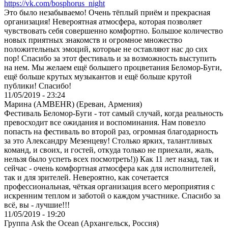
https://vk.com/bosphorus_night
Это было незабываемо! Очень тёплый приём и прекрасная
организация! Невероятная атмосфера, которая позволяет
чувствовать себя совершенно комфортно. Большое количество
новых приятных знакомств и огромное множество
положительных эмоций, которые не оставляют нас до сих
пор! Спасибо за этот фестиваль и за возможность выступить
на нем. Мы желаем ещё большего процветания Беломор-Буги,
ещё больше крутых музыкантов и ещё больше крутой
публики! Спасибо!
11/05/2019 - 23:24
Марина (AMBEHR) (Ереван, Армения)
Фестиваль Беломор-Буги - тот самый случай, когда реальность
превосходит все ожидания и воспоминания. Нам повезло
попасть на фестиваль во второй раз, огромная благодарность
за это Александру Мезенцеву! Столько ярких, талантливых
команд, и своих, и гостей, откуда только не приехали, жаль,
нельзя было успеть всех посмотреть!)) Как 11 лет назад, так и
сейчас - очень комфортная атмосфера как для исполнителей,
так и для зрителей. Невероятно, как сочетается
профессиональная, чёткая организация всего мероприятия с
искренним теплом и заботой о каждом участнике. Спасибо за
всё, вы - лучшие!!!
11/05/2019 - 19:20
Группа Ask the Ocean (Архангельск, Россия)