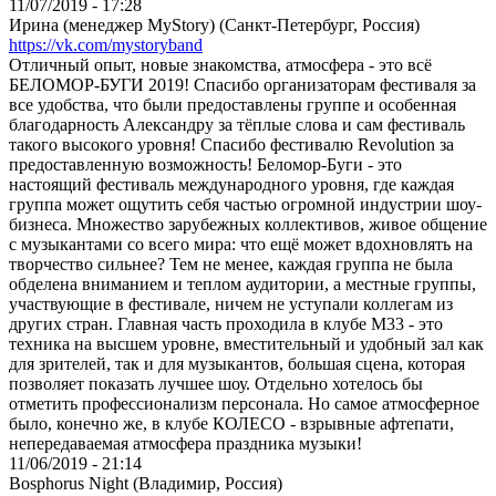
11/07/2019 - 17:28
Ирина (менеджер MyStory) (Санкт-Петербург, Россия)
https://vk.com/mystoryband
Отличный опыт, новые знакомства, атмосфера - это всё
БЕЛОМОР-БУГИ 2019! Спасибо организаторам фестиваля за
все удобства, что были предоставлены группе и особенная
благодарность Александру за тёплые слова и сам фестиваль
такого высокого уровня! Спасибо фестивалю Revolution за
предоставленную возможность! Беломор-Буги - это
настоящий фестиваль международного уровня, где каждая
группа может ощутить себя частью огромной индустрии шоу-
бизнеса. Множество зарубежных коллективов, живое общение
с музыкантами со всего мира: что ещё может вдохновлять на
творчество сильнее? Тем не менее, каждая группа не была
обделена вниманием и теплом аудитории, а местные группы,
участвующие в фестивале, ничем не уступали коллегам из
других стран. Главная часть проходила в клубе M33 - это
техника на высшем уровне, вместительный и удобный зал как
для зрителей, так и для музыкантов, большая сцена, которая
позволяет показать лучшее шоу. Отдельно хотелось бы
отметить профессионализм персонала. Но самое атмосферное
было, конечно же, в клубе КОЛЕСО - взрывные афтепати,
непередаваемая атмосфера праздника музыки!
11/06/2019 - 21:14
Bosphorus Night (Владимир, Россия)