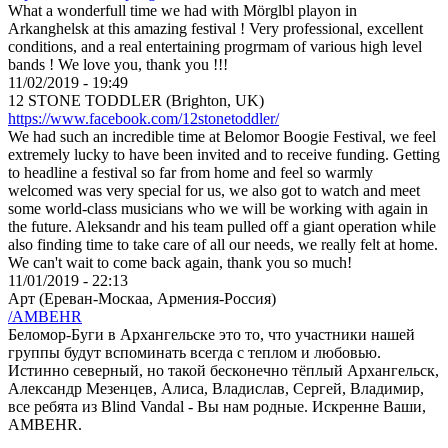
What a wonderfull time we had with Mörglbl playon in
Arkanghelsk at this amazing festival ! Very professional, excellent
conditions, and a real entertaining progrmam of various high level
bands ! We love you, thank you !!!
11/02/2019 - 19:49
12 STONE TODDLER (Brighton, UK)
https://www.facebook.com/12stonetoddler/
We had such an incredible time at Belomor Boogie Festival, we feel
extremely lucky to have been invited and to receive funding. Getting
to headline a festival so far from home and feel so warmly
welcomed was very special for us, we also got to watch and meet
some world-class musicians who we will be working with again in
the future. Aleksandr and his team pulled off a giant operation while
also finding time to take care of all our needs, we really felt at home.
We can't wait to come back again, thank you so much!
11/01/2019 - 22:13
Арт (Ереван-Москаа, Армения-Россия)
/AMBEHR
Беломор-Буги в Архангельске это то, что участники нашей
группы будут вспоминать всегда с теплом и любовью.
Истинно северный, но такой бесконечно тёплый Архангельск,
Александр Мезенцев, Алиса, Владислав, Сергей, Владимир,
все ребята из Blind Vandal - Вы нам родные. Искренне Ваши,
AMBEHR.